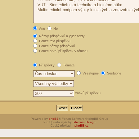
Ano
Ne
Názvy příspěvků a jejich texty
Pouze text příspěvku
Pouze názvy příspěvků
Pouze první příspěvek v tématu
Příspěvky
Témata
Vzestupně
Sestupně
znaků příspěvku
Powered by
phpBB
® Forum Software © phpBB Group
Pro Ubuntu style by
Ishimaru Design
Český překlad –
phpBB.cz