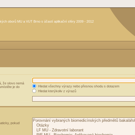
kých oborů MU a VUT Brno s účastí aplikační sféry 2009 - 2012
, že slovo nemá
Hledat všechny výrazy nebo přesnou shodu s dotazem
umístěte je do
Hledat kterýkoliv z výrazů
aticky, pokud