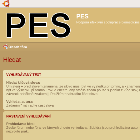
PES
Podpora efektivní spolupráce biomedicíns
Obsah fóra
Hledat
VYHLEDÁVANÝ TEXT
Hledat klíčová slova:
Umístění
+
před slovem znamená, že slovo musí být ve výsledku přítomno, a
-
znamená
být ve výsledku přítomno. Pokud chcete, aby stačila shoda pouze s jedním z více slov, 
závorek oddělené znakem
|
. Použitím * nahradíte část slova
Vyhledat autora:
Zadáním * nahradíte část slova
NASTAVENÍ VYHLEDÁVÁNÍ
Prohledávat fóra:
Zvolte fórum nebo fóra, ve kterých chcete vyhledávat. Subfóra jsou prohledávána autom
nezvolíte jinak.