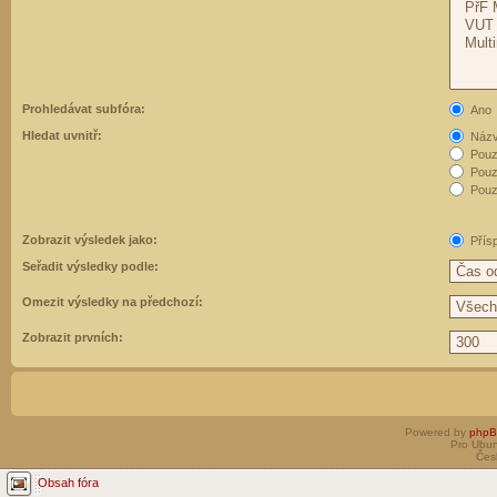
Prohledávat subfóra:
Ano
Hledat uvnitř:
Názvy
Pouz
Pouz
Pouze
Zobrazit výsledek jako:
Přís
Seřadit výsledky podle:
Omezit výsledky na předchozí:
Zobrazit prvních:
Powered by
php
Pro Ubun
Čes
Obsah fóra