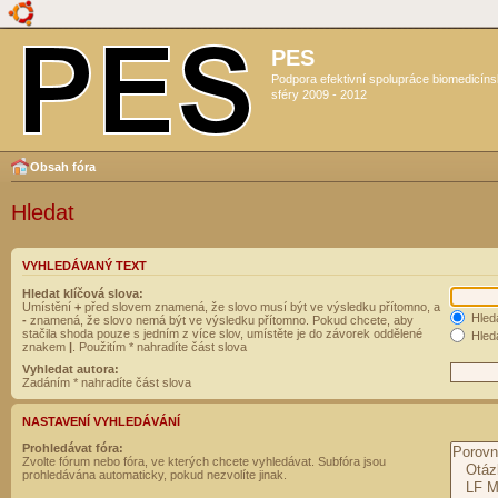
PES
Podpora efektivní spolupráce biomedicín
sféry 2009 - 2012
Obsah fóra
Hledat
VYHLEDÁVANÝ TEXT
Hledat klíčová slova:
Umístění
+
před slovem znamená, že slovo musí být ve výsledku přítomno, a
Hled
-
znamená, že slovo nemá být ve výsledku přítomno. Pokud chcete, aby
stačila shoda pouze s jedním z více slov, umístěte je do závorek oddělené
Hleda
znakem
|
. Použitím * nahradíte část slova
Vyhledat autora:
Zadáním * nahradíte část slova
NASTAVENÍ VYHLEDÁVÁNÍ
Prohledávat fóra:
Zvolte fórum nebo fóra, ve kterých chcete vyhledávat. Subfóra jsou
prohledávána automaticky, pokud nezvolíte jinak.