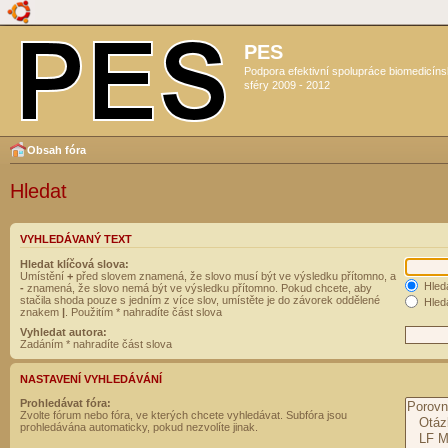
PES
Podpora efektivní spolupráce biomedicín
sféry 2009 - 2012
Obsah fóra
Hledat
VYHLEDÁVANÝ TEXT
Hledat klíčová slova:
Umístění
+
před slovem znamená, že slovo musí být ve výsledku přítomno, a
Hled
-
znamená, že slovo nemá být ve výsledku přítomno. Pokud chcete, aby
stačila shoda pouze s jedním z více slov, umístěte je do závorek oddělené
Hleda
znakem
|
. Použitím * nahradíte část slova
Vyhledat autora:
Zadáním * nahradíte část slova
NASTAVENÍ VYHLEDÁVÁNÍ
Prohledávat fóra:
Zvolte fórum nebo fóra, ve kterých chcete vyhledávat. Subfóra jsou
prohledávána automaticky, pokud nezvolíte jinak.