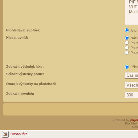
Prohledávat subfóra:
Ano
Hledat uvnitř:
Názvy
Pouz
Pouz
Pouze
Zobrazit výsledek jako:
Přís
Seřadit výsledky podle:
Omezit výsledky na předchozí:
Zobrazit prvních:
Powered by
php
Pro Ubun
Čes
Obsah fóra