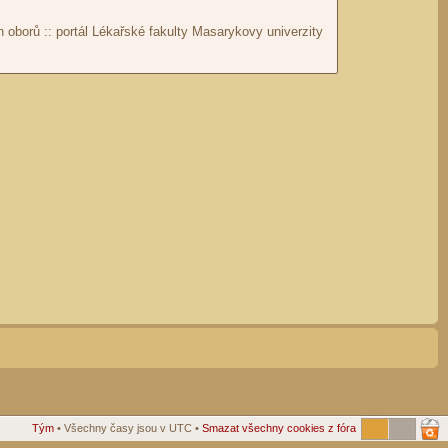
Tým
• Všechny časy jsou v UTC •
Smazat všechny cookies z fóra