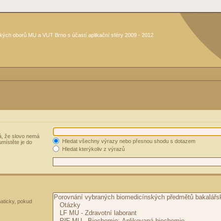
kých oborů MU a VUT Brno s účastí aplikační sféry 2009 - 2012
, že slovo nemá
Hledat všechny výrazy nebo přesnou shodu s dotazem
umístěte je do
Hledat kterýkoliv z výrazů
aticky, pokud