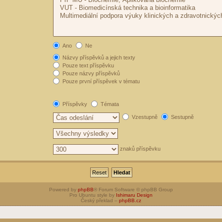
Ano
Ne
Názvy příspěvků a jejich texty
Pouze text příspěvku
Pouze názvy příspěvků
Pouze první příspěvek v tématu
Příspěvky
Témata
Vzestupně
Sestupně
znaků příspěvku
Powered by
phpBB
® Forum Software © phpBB Group
Pro Ubuntu style by
Ishimaru Design
Český překlad –
phpBB.cz