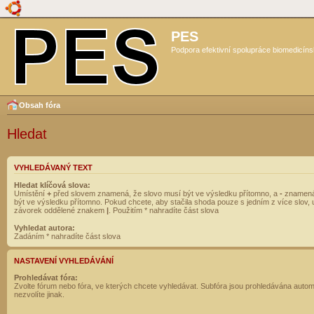
PES
Podpora efektivní spolupráce biomedicíns
Obsah fóra
Hledat
VYHLEDÁVANÝ TEXT
Hledat klíčová slova:
Umístění
+
před slovem znamená, že slovo musí být ve výsledku přítomno, a
-
znamená
být ve výsledku přítomno. Pokud chcete, aby stačila shoda pouze s jedním z více slov, 
závorek oddělené znakem
|
. Použitím * nahradíte část slova
Vyhledat autora:
Zadáním * nahradíte část slova
NASTAVENÍ VYHLEDÁVÁNÍ
Prohledávat fóra:
Zvolte fórum nebo fóra, ve kterých chcete vyhledávat. Subfóra jsou prohledávána autom
nezvolíte jinak.