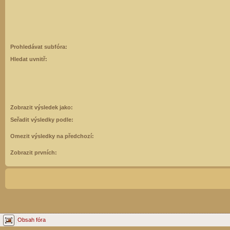
Prohledávat subfóra:
Hledat uvnitř:
Zobrazit výsledek jako:
Seřadit výsledky podle:
Omezit výsledky na předchozí:
Zobrazit prvních:
Obsah fóra