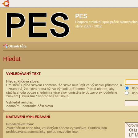
PES
Podpora efektivní spolupráce biomedicín
sféry 2009 - 2012
Obsah fóra
Hledat
VYHLEDÁVANÝ TEXT
Hledat klíčová slova:
Umístění
+
před slovem znamená, že slovo musí být ve výsledku přítomno, a
Hled
-
znamená, že slovo nemá být ve výsledku přítomno. Pokud chcete, aby
stačila shoda pouze s jedním z více slov, umístěte je do závorek oddělené
Hleda
znakem
|
. Použitím * nahradíte část slova
Vyhledat autora:
Zadáním * nahradíte část slova
NASTAVENÍ VYHLEDÁVÁNÍ
Prohledávat fóra:
Zvolte fórum nebo fóra, ve kterých chcete vyhledávat. Subfóra jsou
prohledávána automaticky, pokud nezvolíte jinak.