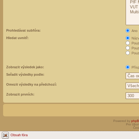
Prohledávat subfóra:
Ano
Hledat uvnitř:
Názvy
Pouz
Pouz
Pouze
Zobrazit výsledek jako:
Přís
Seřadit výsledky podle:
Omezit výsledky na předchozí:
Zobrazit prvních:
Powered by
php
Pro Ubun
Čes
Obsah fóra