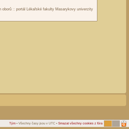
Tým
• Všechny časy jsou v UTC •
Smazat všechny cookies z fóra