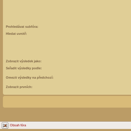
Prohledávat subfóra:
Hledat uvnitř:
Zobrazit výsledek jako:
Seřadit výsledky podle:
Omezit výsledky na předchozí:
Zobrazit prvních:
Obsah fóra