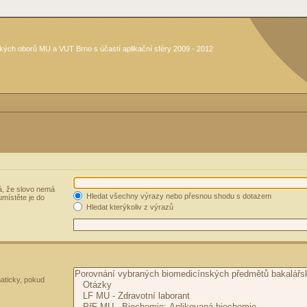
kých oborů MU a VUT Brno s účastí aplikační sféry 2009 - 2012
, že slovo nemá
Hledat všechny výrazy nebo přesnou shodu s dotazem
umístěte je do
Hledat kterýkoliv z výrazů
aticky, pokud