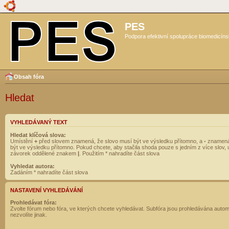
PES
Podpora efektivní spolupráce biomedicíns
Obsah fóra
Hledat
VYHLEDÁVANÝ TEXT
Hledat klíčová slova:
Umístění
+
před slovem znamená, že slovo musí být ve výsledku přítomno, a
-
znamená
být ve výsledku přítomno. Pokud chcete, aby stačila shoda pouze s jedním z více slov, 
závorek oddělené znakem
|
. Použitím * nahradíte část slova
Vyhledat autora:
Zadáním * nahradíte část slova
NASTAVENÍ VYHLEDÁVÁNÍ
Prohledávat fóra:
Zvolte fórum nebo fóra, ve kterých chcete vyhledávat. Subfóra jsou prohledávána autom
nezvolíte jinak.