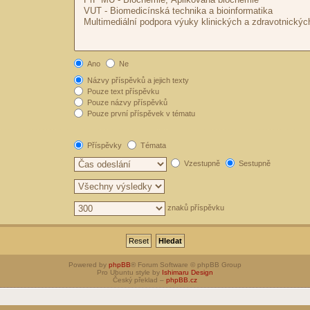
Ano
Ne
Názvy příspěvků a jejich texty
Pouze text příspěvku
Pouze názvy příspěvků
Pouze první příspěvek v tématu
Příspěvky
Témata
Vzestupně
Sestupně
znaků příspěvku
Powered by
phpBB
® Forum Software © phpBB Group
Pro Ubuntu style by
Ishimaru Design
Český překlad –
phpBB.cz