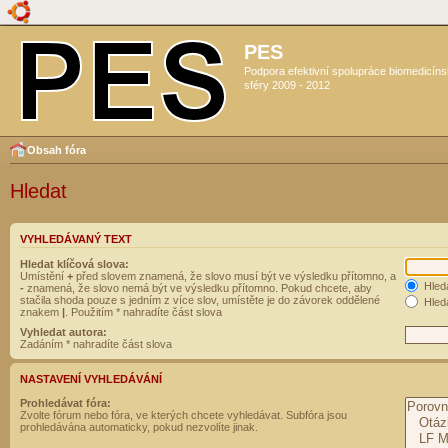
PES
Podpora efektivní spolupráce biomedicín
sféry 2009 - 2012
Obsah fóra
Hledat
VYHLEDÁVANÝ TEXT
Hledat klíčová slova:
Umístění
+
před slovem znamená, že slovo musí být ve výsledku přítomno, a
Hled
-
znamená, že slovo nemá být ve výsledku přítomno. Pokud chcete, aby
stačila shoda pouze s jedním z více slov, umístěte je do závorek oddělené
Hleda
znakem
|
. Použitím * nahradíte část slova
Vyhledat autora:
Zadáním * nahradíte část slova
NASTAVENÍ VYHLEDÁVÁNÍ
Prohledávat fóra:
Zvolte fórum nebo fóra, ve kterých chcete vyhledávat. Subfóra jsou
prohledávána automaticky, pokud nezvolíte jinak.