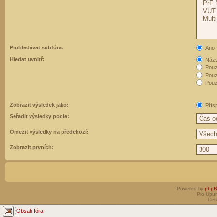
Prohledávat subfóra:
Ano
Hledat uvnitř:
Názvy
Pouz
Pouz
Pouze
Zobrazit výsledek jako:
Přís
Seřadit výsledky podle:
Omezit výsledky na předchozí:
Zobrazit prvních:
Powered by
php
Pro Ubun
Čes
Obsah fóra