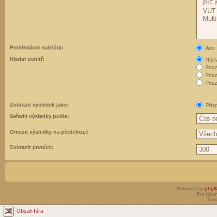
Prohledávat subfóra:
Ano
Hledat uvnitř:
Názvy
Pouz
Pouz
Pouze
Zobrazit výsledek jako:
Přís
Seřadit výsledky podle:
Omezit výsledky na předchozí:
Zobrazit prvních:
Powered by
php
Pro Ubun
Čes
Obsah fóra