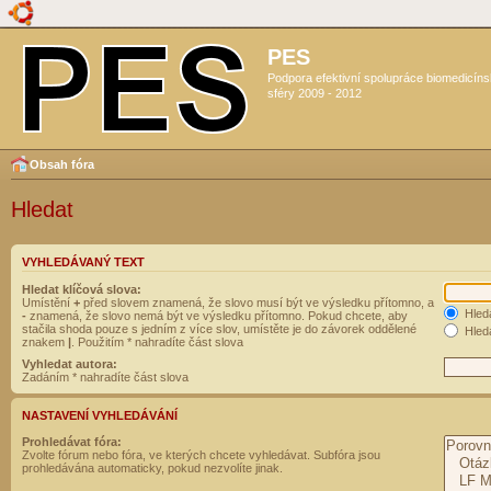
PES
Podpora efektivní spolupráce biomedicín
sféry 2009 - 2012
Obsah fóra
Hledat
VYHLEDÁVANÝ TEXT
Hledat klíčová slova:
Umístění
+
před slovem znamená, že slovo musí být ve výsledku přítomno, a
Hled
-
znamená, že slovo nemá být ve výsledku přítomno. Pokud chcete, aby
stačila shoda pouze s jedním z více slov, umístěte je do závorek oddělené
Hleda
znakem
|
. Použitím * nahradíte část slova
Vyhledat autora:
Zadáním * nahradíte část slova
NASTAVENÍ VYHLEDÁVÁNÍ
Prohledávat fóra:
Zvolte fórum nebo fóra, ve kterých chcete vyhledávat. Subfóra jsou
prohledávána automaticky, pokud nezvolíte jinak.