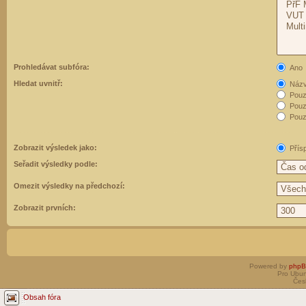
Prohledávat subfóra:
Ano
Hledat uvnitř:
Názvy
Pouz
Pouz
Pouze
Zobrazit výsledek jako:
Přís
Seřadit výsledky podle:
Omezit výsledky na předchozí:
Zobrazit prvních:
Powered by
php
Pro Ubun
Čes
Obsah fóra