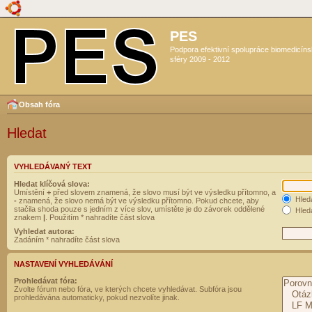
PES
Podpora efektivní spolupráce biomedicín
sféry 2009 - 2012
Obsah fóra
Hledat
VYHLEDÁVANÝ TEXT
Hledat klíčová slova:
Umístění
+
před slovem znamená, že slovo musí být ve výsledku přítomno, a
Hled
-
znamená, že slovo nemá být ve výsledku přítomno. Pokud chcete, aby
stačila shoda pouze s jedním z více slov, umístěte je do závorek oddělené
Hleda
znakem
|
. Použitím * nahradíte část slova
Vyhledat autora:
Zadáním * nahradíte část slova
NASTAVENÍ VYHLEDÁVÁNÍ
Prohledávat fóra:
Zvolte fórum nebo fóra, ve kterých chcete vyhledávat. Subfóra jsou
prohledávána automaticky, pokud nezvolíte jinak.