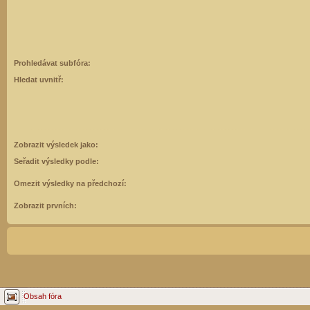
Prohledávat subfóra:
Hledat uvnitř:
Zobrazit výsledek jako:
Seřadit výsledky podle:
Omezit výsledky na předchozí:
Zobrazit prvních:
Obsah fóra