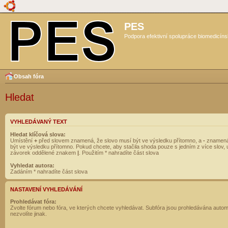
PES
Podpora efektivní spolupráce biomedicíns
Obsah fóra
Hledat
VYHLEDÁVANÝ TEXT
Hledat klíčová slova:
Umístění
+
před slovem znamená, že slovo musí být ve výsledku přítomno, a
-
znamená
být ve výsledku přítomno. Pokud chcete, aby stačila shoda pouze s jedním z více slov, 
závorek oddělené znakem
|
. Použitím * nahradíte část slova
Vyhledat autora:
Zadáním * nahradíte část slova
NASTAVENÍ VYHLEDÁVÁNÍ
Prohledávat fóra:
Zvolte fórum nebo fóra, ve kterých chcete vyhledávat. Subfóra jsou prohledávána autom
nezvolíte jinak.