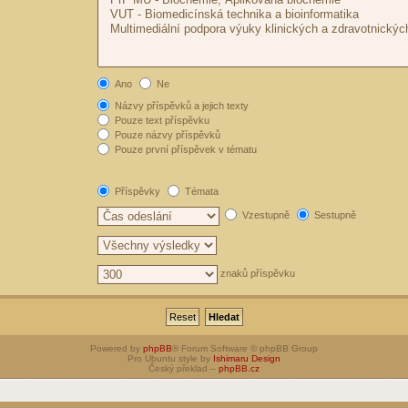
Ano
Ne
Názvy příspěvků a jejich texty
Pouze text příspěvku
Pouze názvy příspěvků
Pouze první příspěvek v tématu
Příspěvky
Témata
Vzestupně
Sestupně
znaků příspěvku
Powered by
phpBB
® Forum Software © phpBB Group
Pro Ubuntu style by
Ishimaru Design
Český překlad –
phpBB.cz