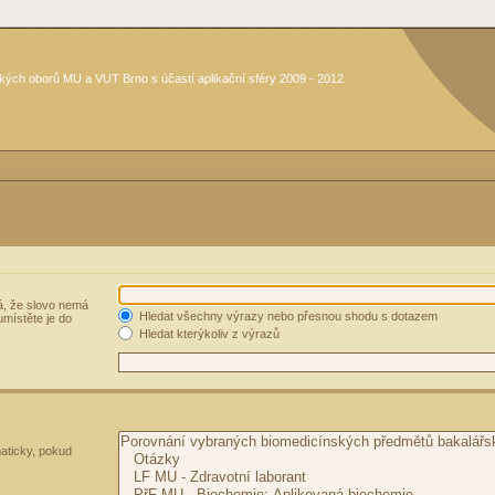
kých oborů MU a VUT Brno s účastí aplikační sféry 2009 - 2012
, že slovo nemá
Hledat všechny výrazy nebo přesnou shodu s dotazem
umístěte je do
Hledat kterýkoliv z výrazů
aticky, pokud