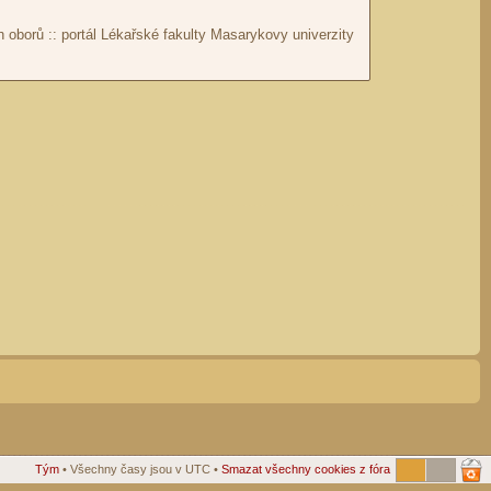
Tým
• Všechny časy jsou v UTC •
Smazat všechny cookies z fóra