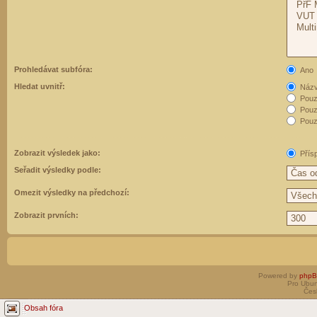
Prohledávat subfóra:
Ano
Hledat uvnitř:
Názvy
Pouz
Pouz
Pouze
Zobrazit výsledek jako:
Přís
Seřadit výsledky podle:
Omezit výsledky na předchozí:
Zobrazit prvních:
Powered by
php
Pro Ubun
Čes
Obsah fóra