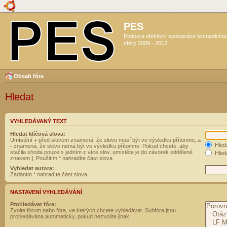
PES
Podpora efektivní spolupráce biomedicín
sféry 2009 - 2012
Obsah fóra
Hledat
VYHLEDÁVANÝ TEXT
Hledat klíčová slova:
Umístění
+
před slovem znamená, že slovo musí být ve výsledku přítomno, a
Hled
-
znamená, že slovo nemá být ve výsledku přítomno. Pokud chcete, aby
stačila shoda pouze s jedním z více slov, umístěte je do závorek oddělené
Hleda
znakem
|
. Použitím * nahradíte část slova
Vyhledat autora:
Zadáním * nahradíte část slova
NASTAVENÍ VYHLEDÁVÁNÍ
Prohledávat fóra:
Zvolte fórum nebo fóra, ve kterých chcete vyhledávat. Subfóra jsou
prohledávána automaticky, pokud nezvolíte jinak.