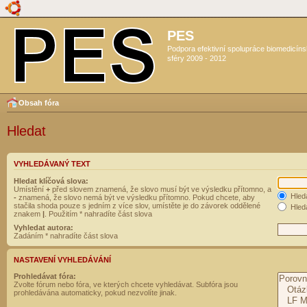
PES
Podpora efektivní spolupráce biomedicín
sféry 2009 - 2012
Obsah fóra
Hledat
VYHLEDÁVANÝ TEXT
Hledat klíčová slova:
Umístění
+
před slovem znamená, že slovo musí být ve výsledku přítomno, a
Hled
-
znamená, že slovo nemá být ve výsledku přítomno. Pokud chcete, aby
stačila shoda pouze s jedním z více slov, umístěte je do závorek oddělené
Hleda
znakem
|
. Použitím * nahradíte část slova
Vyhledat autora:
Zadáním * nahradíte část slova
NASTAVENÍ VYHLEDÁVÁNÍ
Prohledávat fóra:
Zvolte fórum nebo fóra, ve kterých chcete vyhledávat. Subfóra jsou
prohledávána automaticky, pokud nezvolíte jinak.