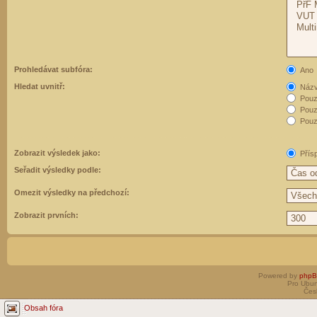
Prohledávat subfóra:
Ano
Hledat uvnitř:
Názvy
Pouz
Pouz
Pouze
Zobrazit výsledek jako:
Přís
Seřadit výsledky podle:
Omezit výsledky na předchozí:
Zobrazit prvních:
Powered by
php
Pro Ubun
Čes
Obsah fóra