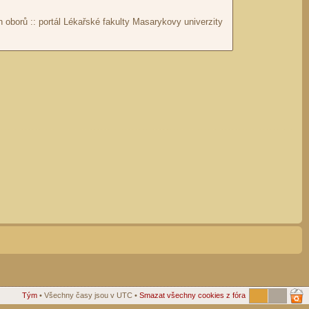
Tým
• Všechny časy jsou v UTC •
Smazat všechny cookies z fóra