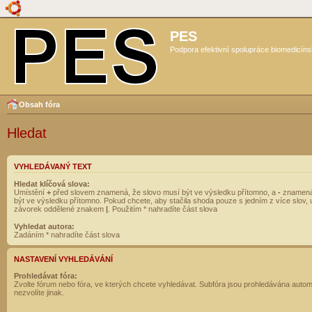
PES
Podpora efektivní spolupráce biomedicíns
Obsah fóra
Hledat
VYHLEDÁVANÝ TEXT
Hledat klíčová slova:
Umístění
+
před slovem znamená, že slovo musí být ve výsledku přítomno, a
-
znamená
být ve výsledku přítomno. Pokud chcete, aby stačila shoda pouze s jedním z více slov, 
závorek oddělené znakem
|
. Použitím * nahradíte část slova
Vyhledat autora:
Zadáním * nahradíte část slova
NASTAVENÍ VYHLEDÁVÁNÍ
Prohledávat fóra:
Zvolte fórum nebo fóra, ve kterých chcete vyhledávat. Subfóra jsou prohledávána autom
nezvolíte jinak.