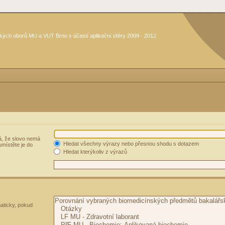
kých oborů MU a VUT Brno s účastí aplikační sféry 2009 - 2012
, že slovo nemá
Hledat všechny výrazy nebo přesnou shodu s dotazem
umístěte je do
Hledat kterýkoliv z výrazů
aticky, pokud