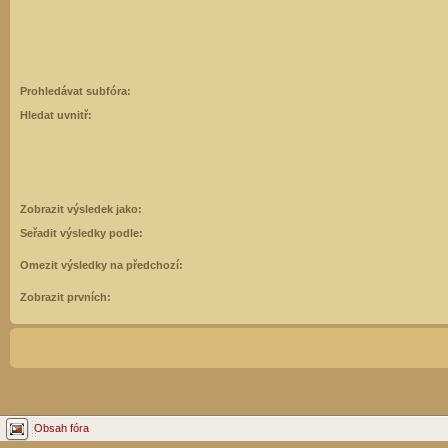
Prohledávat subfóra:
Hledat uvnitř:
Zobrazit výsledek jako:
Seřadit výsledky podle:
Omezit výsledky na předchozí:
Zobrazit prvních:
Obsah fóra