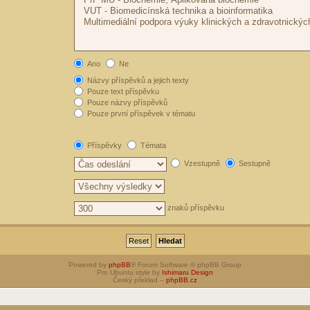
Ano
Ne
Názvy příspěvků a jejich texty
Pouze text příspěvku
Pouze názvy příspěvků
Pouze první příspěvek v tématu
Příspěvky
Témata
Vzestupně
Sestupně
znaků příspěvku
Powered by
phpBB
® Forum Software © phpBB Group
Pro Ubuntu style by
Ishimaru Design
Český překlad –
phpBB.cz