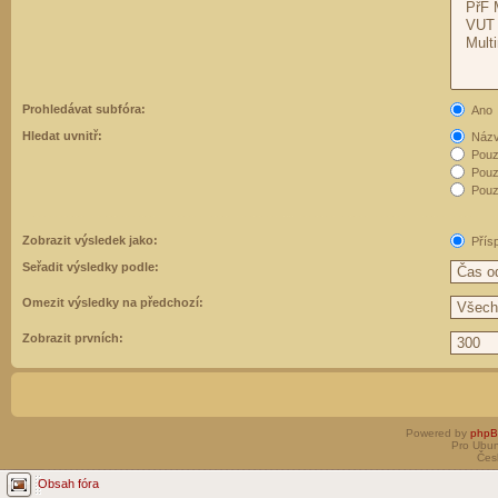
Prohledávat subfóra:
Ano
Hledat uvnitř:
Názvy
Pouz
Pouz
Pouze
Zobrazit výsledek jako:
Přís
Seřadit výsledky podle:
Omezit výsledky na předchozí:
Zobrazit prvních:
Powered by
php
Pro Ubun
Čes
Obsah fóra