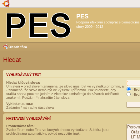
PES
Podpora efektivní spolupráce biomedicín
sféry 2009 - 2012
Obsah fóra
Hledat
VYHLEDÁVANÝ TEXT
Hledat klíčová slova:
Umístění
+
před slovem znamená, že slovo musí být ve výsledku přítomno, a
Hled
-
znamená, že slovo nemá být ve výsledku přítomno. Pokud chcete, aby
stačila shoda pouze s jedním z více slov, umístěte je do závorek oddělené
Hleda
znakem
|
. Použitím * nahradíte část slova
Vyhledat autora:
Zadáním * nahradíte část slova
NASTAVENÍ VYHLEDÁVÁNÍ
Prohledávat fóra:
Zvolte fórum nebo fóra, ve kterých chcete vyhledávat. Subfóra jsou
prohledávána automaticky, pokud nezvolíte jinak.