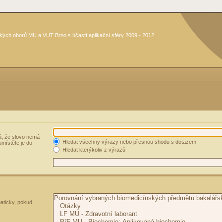
kých oborů MU a VUT Brno s účastí aplikační sféry 2009 - 2012
, že slovo nemá
Hledat všechny výrazy nebo přesnou shodu s dotazem
umístěte je do
Hledat kterýkoliv z výrazů
aticky, pokud