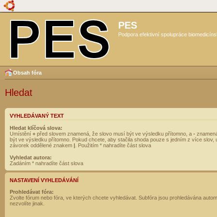
PES
Podpora efektivní spolupráce biomedicíns
Obsah fóra
Hledat
VYHLEDÁVANÝ TEXT
Hledat klíčová slova:
Umístění
+
před slovem znamená, že slovo musí být ve výsledku přítomno, a
-
znamená
být ve výsledku přítomno. Pokud chcete, aby stačila shoda pouze s jedním z více slov, 
závorek oddělené znakem
|
. Použitím * nahradíte část slova
Vyhledat autora:
Zadáním * nahradíte část slova
NASTAVENÍ VYHLEDÁVÁNÍ
Prohledávat fóra:
Zvolte fórum nebo fóra, ve kterých chcete vyhledávat. Subfóra jsou prohledávána autom
nezvolíte jinak.