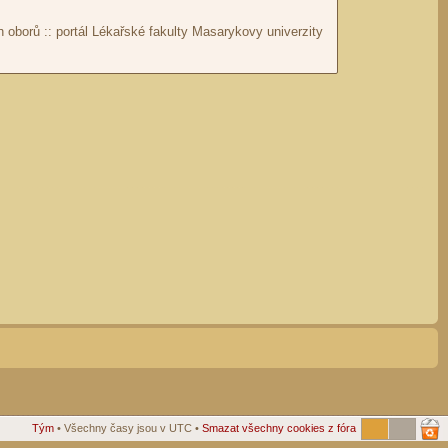
Tým
• Všechny časy jsou v UTC •
Smazat všechny cookies z fóra