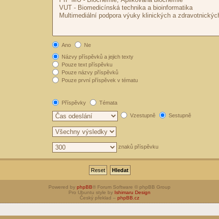
Ano
Ne
Názvy příspěvků a jejich texty
Pouze text příspěvku
Pouze názvy příspěvků
Pouze první příspěvek v tématu
Příspěvky
Témata
Vzestupně
Sestupně
znaků příspěvku
Powered by
phpBB
® Forum Software © phpBB Group
Pro Ubuntu style by
Ishimaru Design
Český překlad –
phpBB.cz