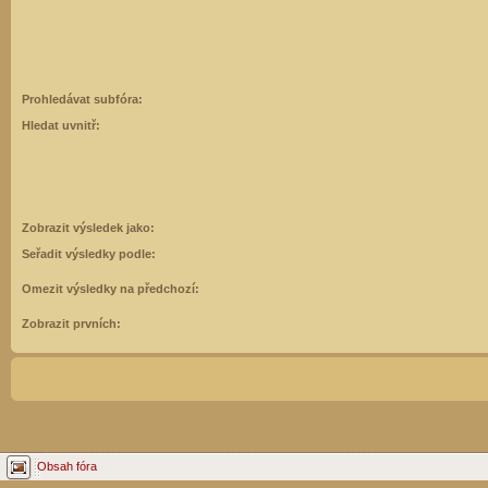
Prohledávat subfóra:
Hledat uvnitř:
Zobrazit výsledek jako:
Seřadit výsledky podle:
Omezit výsledky na předchozí:
Zobrazit prvních:
Obsah fóra