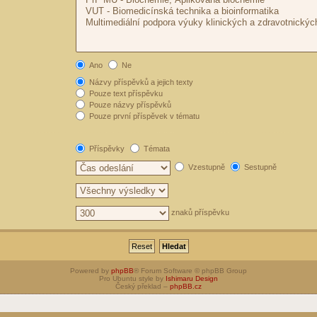
Ano
Ne
Názvy příspěvků a jejich texty
Pouze text příspěvku
Pouze názvy příspěvků
Pouze první příspěvek v tématu
Příspěvky
Témata
Vzestupně
Sestupně
znaků příspěvku
Powered by
phpBB
® Forum Software © phpBB Group
Pro Ubuntu style by
Ishimaru Design
Český překlad –
phpBB.cz