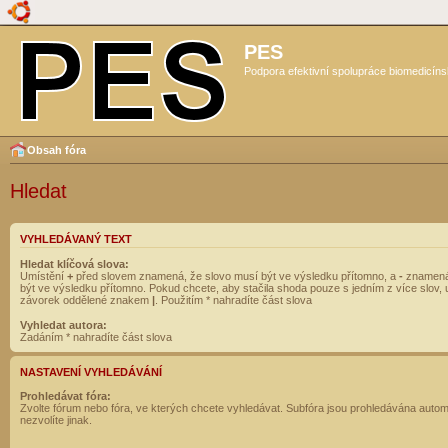
PES
Podpora efektivní spolupráce biomedicíns
Obsah fóra
Hledat
VYHLEDÁVANÝ TEXT
Hledat klíčová slova:
Umístění
+
před slovem znamená, že slovo musí být ve výsledku přítomno, a
-
znamená
být ve výsledku přítomno. Pokud chcete, aby stačila shoda pouze s jedním z více slov, 
závorek oddělené znakem
|
. Použitím * nahradíte část slova
Vyhledat autora:
Zadáním * nahradíte část slova
NASTAVENÍ VYHLEDÁVÁNÍ
Prohledávat fóra:
Zvolte fórum nebo fóra, ve kterých chcete vyhledávat. Subfóra jsou prohledávána autom
nezvolíte jinak.