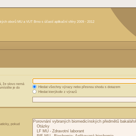
kých oborů MU a VUT Brno s účastí aplikační sféry 2009 - 2012
, že slovo nemá
Hledat všechny výrazy nebo přesnou shodu s dotazem
umístěte je do
Hledat kterýkoliv z výrazů
aticky, pokud