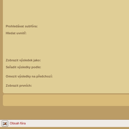
Prohledávat subfóra:
Hledat uvnitř:
Zobrazit výsledek jako:
Seřadit výsledky podle:
Omezit výsledky na předchozí:
Zobrazit prvních:
Obsah fóra