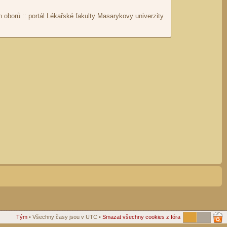
Tým
• Všechny časy jsou v UTC •
Smazat všechny cookies z fóra