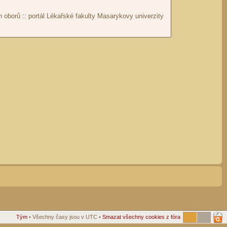
Tým
• Všechny časy jsou v UTC •
Smazat všechny cookies z fóra