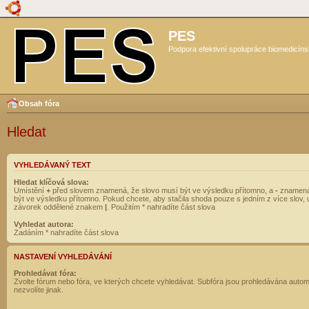
PES
Podpora efektivní spolupráce biomedicíns
Obsah fóra
Hledat
VYHLEDÁVANÝ TEXT
Hledat klíčová slova:
Umístění
+
před slovem znamená, že slovo musí být ve výsledku přítomno, a
-
znamená
být ve výsledku přítomno. Pokud chcete, aby stačila shoda pouze s jedním z více slov, 
závorek oddělené znakem
|
. Použitím * nahradíte část slova
Vyhledat autora:
Zadáním * nahradíte část slova
NASTAVENÍ VYHLEDÁVÁNÍ
Prohledávat fóra:
Zvolte fórum nebo fóra, ve kterých chcete vyhledávat. Subfóra jsou prohledávána autom
nezvolíte jinak.