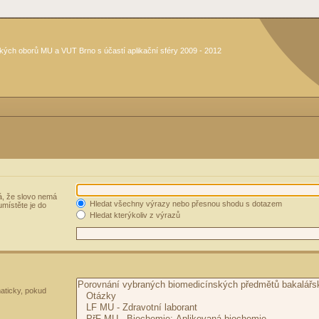
kých oborů MU a VUT Brno s účastí aplikační sféry 2009 - 2012
, že slovo nemá
Hledat všechny výrazy nebo přesnou shodu s dotazem
umístěte je do
Hledat kterýkoliv z výrazů
aticky, pokud