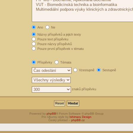
Ano
Ne
Názvy příspěvků a jejich texty
Pouze text příspěvku
Pouze názvy příspěvků
Pouze první příspěvek v tématu
Příspěvky
Témata
Vzestupně
Sestupně
znaků příspěvku
Powered by
phpBB
® Forum Software © phpBB Group
Pro Ubuntu style by
Ishimaru Design
Český překlad –
phpBB.cz