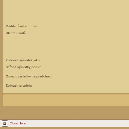
Prohledávat subfóra:
Hledat uvnitř:
Zobrazit výsledek jako:
Seřadit výsledky podle:
Omezit výsledky na předchozí:
Zobrazit prvních:
Obsah fóra