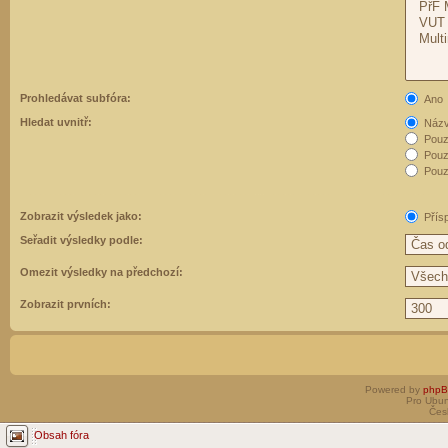
Prohledávat subfóra:
Ano
Hledat uvnitř:
Názvy
Pouz
Pouz
Pouze
Zobrazit výsledek jako:
Přís
Seřadit výsledky podle:
Omezit výsledky na předchozí:
Zobrazit prvních:
Powered by
php
Pro Ubun
Čes
Obsah fóra