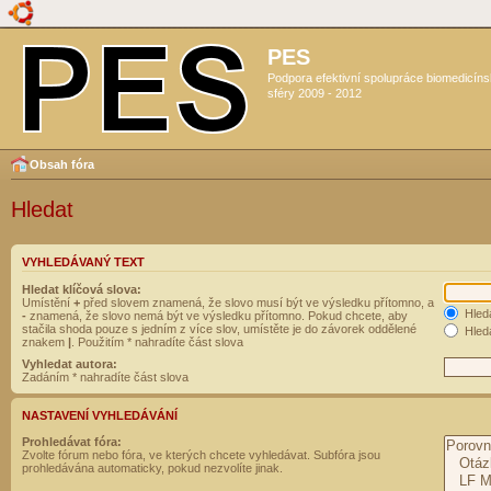
PES
Podpora efektivní spolupráce biomedicín
sféry 2009 - 2012
Obsah fóra
Hledat
VYHLEDÁVANÝ TEXT
Hledat klíčová slova:
Umístění
+
před slovem znamená, že slovo musí být ve výsledku přítomno, a
Hled
-
znamená, že slovo nemá být ve výsledku přítomno. Pokud chcete, aby
stačila shoda pouze s jedním z více slov, umístěte je do závorek oddělené
Hleda
znakem
|
. Použitím * nahradíte část slova
Vyhledat autora:
Zadáním * nahradíte část slova
NASTAVENÍ VYHLEDÁVÁNÍ
Prohledávat fóra:
Zvolte fórum nebo fóra, ve kterých chcete vyhledávat. Subfóra jsou
prohledávána automaticky, pokud nezvolíte jinak.