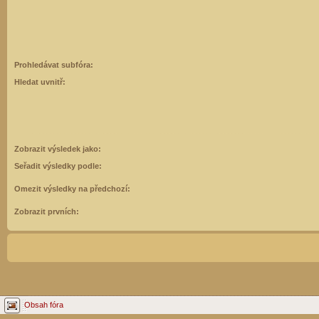
Prohledávat subfóra:
Hledat uvnitř:
Zobrazit výsledek jako:
Seřadit výsledky podle:
Omezit výsledky na předchozí:
Zobrazit prvních:
Obsah fóra