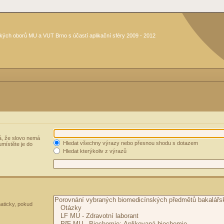
kých oborů MU a VUT Brno s účastí aplikační sféry 2009 - 2012
, že slovo nemá
Hledat všechny výrazy nebo přesnou shodu s dotazem
umístěte je do
Hledat kterýkoliv z výrazů
aticky, pokud