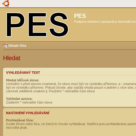
PES
Podpora efektivní spolupráce biomedicíns
Obsah fóra
Hledat
VYHLEDÁVANÝ TEXT
Hledat klíčová slova:
Umístění
+
před slovem znamená, že slovo musí být ve výsledku přítomno, a
-
znamená
být ve výsledku přítomno. Pokud chcete, aby stačila shoda pouze s jedním z více slov, 
závorek oddělené znakem
|
. Použitím * nahradíte část slova
Vyhledat autora:
Zadáním * nahradíte část slova
NASTAVENÍ VYHLEDÁVÁNÍ
Prohledávat fóra:
Zvolte fórum nebo fóra, ve kterých chcete vyhledávat. Subfóra jsou prohledávána autom
nezvolíte jinak.