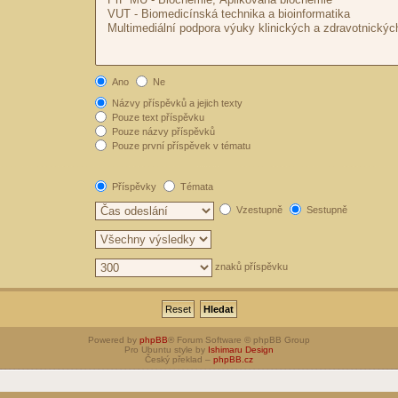
Ano
Ne
Názvy příspěvků a jejich texty
Pouze text příspěvku
Pouze názvy příspěvků
Pouze první příspěvek v tématu
Příspěvky
Témata
Vzestupně
Sestupně
znaků příspěvku
Powered by
phpBB
® Forum Software © phpBB Group
Pro Ubuntu style by
Ishimaru Design
Český překlad –
phpBB.cz