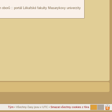
Tým
• Všechny časy jsou v UTC •
Smazat všechny cookies z fóra