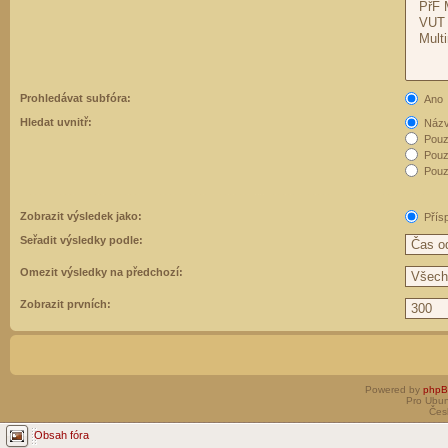
Prohledávat subfóra:
Ano
Hledat uvnitř:
Názvy
Pouz
Pouz
Pouze
Zobrazit výsledek jako:
Přís
Seřadit výsledky podle:
Omezit výsledky na předchozí:
Zobrazit prvních:
Powered by
php
Pro Ubun
Čes
Obsah fóra