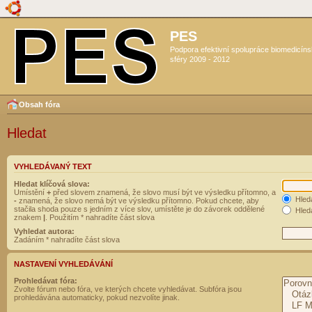
PES
Podpora efektivní spolupráce biomedicín
sféry 2009 - 2012
Obsah fóra
Hledat
VYHLEDÁVANÝ TEXT
Hledat klíčová slova:
Umístění
+
před slovem znamená, že slovo musí být ve výsledku přítomno, a
Hled
-
znamená, že slovo nemá být ve výsledku přítomno. Pokud chcete, aby
stačila shoda pouze s jedním z více slov, umístěte je do závorek oddělené
Hleda
znakem
|
. Použitím * nahradíte část slova
Vyhledat autora:
Zadáním * nahradíte část slova
NASTAVENÍ VYHLEDÁVÁNÍ
Prohledávat fóra:
Zvolte fórum nebo fóra, ve kterých chcete vyhledávat. Subfóra jsou
prohledávána automaticky, pokud nezvolíte jinak.