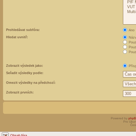
Prohledávat subfóra:
Ano
Hledat uvnitř:
Názvy
Pouz
Pouz
Pouze
Zobrazit výsledek jako:
Přís
Seřadit výsledky podle:
Omezit výsledky na předchozí:
Zobrazit prvních:
Powered by
php
Pro Ubun
Čes
Obsah fóra