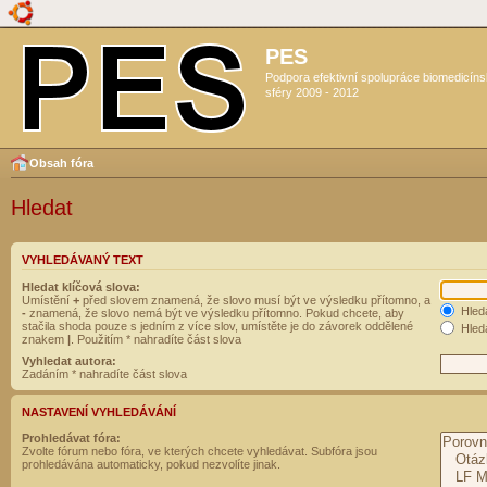
PES
Podpora efektivní spolupráce biomedicín
sféry 2009 - 2012
Obsah fóra
Hledat
VYHLEDÁVANÝ TEXT
Hledat klíčová slova:
Umístění
+
před slovem znamená, že slovo musí být ve výsledku přítomno, a
Hled
-
znamená, že slovo nemá být ve výsledku přítomno. Pokud chcete, aby
stačila shoda pouze s jedním z více slov, umístěte je do závorek oddělené
Hleda
znakem
|
. Použitím * nahradíte část slova
Vyhledat autora:
Zadáním * nahradíte část slova
NASTAVENÍ VYHLEDÁVÁNÍ
Prohledávat fóra:
Zvolte fórum nebo fóra, ve kterých chcete vyhledávat. Subfóra jsou
prohledávána automaticky, pokud nezvolíte jinak.