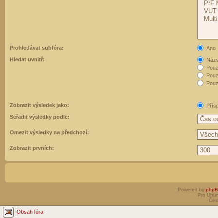
Prohledávat subfóra:
Ano
Hledat uvnitř:
Názvy
Pouz
Pouz
Pouze
Zobrazit výsledek jako:
Přís
Seřadit výsledky podle:
Omezit výsledky na předchozí:
Zobrazit prvních:
Powered by
php
Pro Ubun
Čes
Obsah fóra