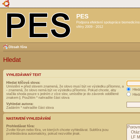
PES
Podpora efektivní spolupráce biomedicín
sféry 2009 - 2012
Obsah fóra
Hledat
VYHLEDÁVANÝ TEXT
Hledat klíčová slova:
Umístění
+
před slovem znamená, že slovo musí být ve výsledku přítomno, a
Hled
-
znamená, že slovo nemá být ve výsledku přítomno. Pokud chcete, aby
stačila shoda pouze s jedním z více slov, umístěte je do závorek oddělené
Hleda
znakem
|
. Použitím * nahradíte část slova
Vyhledat autora:
Zadáním * nahradíte část slova
NASTAVENÍ VYHLEDÁVÁNÍ
Prohledávat fóra:
Zvolte fórum nebo fóra, ve kterých chcete vyhledávat. Subfóra jsou
prohledávána automaticky, pokud nezvolíte jinak.