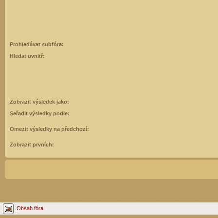
Prohledávat subfóra:
Hledat uvnitř:
Zobrazit výsledek jako:
Seřadit výsledky podle:
Omezit výsledky na předchozí:
Zobrazit prvních:
Obsah fóra