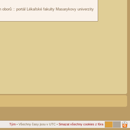
Tým
• Všechny časy jsou v UTC •
Smazat všechny cookies z fóra