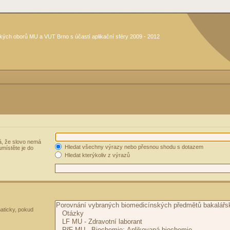
kých oborů MU a VUT Brno s účastí aplikační sféry 2009 - 2012
, že slovo nemá
Hledat všechny výrazy nebo přesnou shodu s dotazem
umístěte je do
Hledat kterýkoliv z výrazů
aticky, pokud