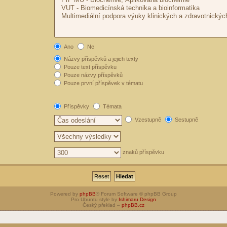
Ano
Ne
Názvy příspěvků a jejich texty
Pouze text příspěvku
Pouze názvy příspěvků
Pouze první příspěvek v tématu
Příspěvky
Témata
Vzestupně
Sestupně
znaků příspěvku
Powered by
phpBB
® Forum Software © phpBB Group
Pro Ubuntu style by
Ishimaru Design
Český překlad –
phpBB.cz