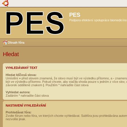
PES
Podpora efektivní spolupráce biomedicíns
Obsah fóra
Hledat
VYHLEDÁVANÝ TEXT
Hledat klíčová slova:
Umístění
+
před slovem znamená, že slovo musí být ve výsledku přítomno, a
-
znamená
být ve výsledku přítomno. Pokud chcete, aby stačila shoda pouze s jedním z více slov, 
závorek oddělené znakem
|
. Použitím * nahradíte část slova
Vyhledat autora:
Zadáním * nahradíte část slova
NASTAVENÍ VYHLEDÁVÁNÍ
Prohledávat fóra:
Zvolte fórum nebo fóra, ve kterých chcete vyhledávat. Subfóra jsou prohledávána autom
nezvolíte jinak.