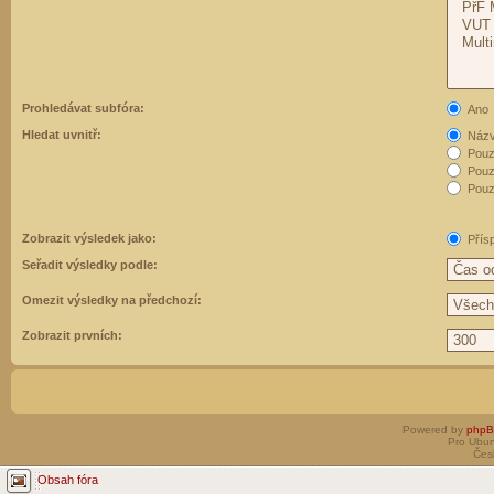
Prohledávat subfóra:
Ano
Hledat uvnitř:
Názvy
Pouz
Pouz
Pouze
Zobrazit výsledek jako:
Přís
Seřadit výsledky podle:
Omezit výsledky na předchozí:
Zobrazit prvních:
Powered by
php
Pro Ubun
Čes
Obsah fóra