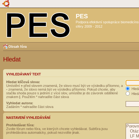
PES
Podpora efektivní spolupráce biomedicín
sféry 2009 - 2012
Obsah fóra
Hledat
VYHLEDÁVANÝ TEXT
Hledat klíčová slova:
Umístění
+
před slovem znamená, že slovo musí být ve výsledku přítomno, a
Hled
-
znamená, že slovo nemá být ve výsledku přítomno. Pokud chcete, aby
stačila shoda pouze s jedním z více slov, umístěte je do závorek oddělené
Hleda
znakem
|
. Použitím * nahradíte část slova
Vyhledat autora:
Zadáním * nahradíte část slova
NASTAVENÍ VYHLEDÁVÁNÍ
Prohledávat fóra:
Zvolte fórum nebo fóra, ve kterých chcete vyhledávat. Subfóra jsou
prohledávána automaticky, pokud nezvolíte jinak.