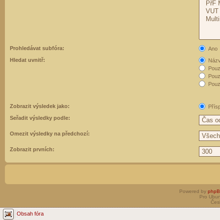
Prohledávat subfóra:
Ano
Hledat uvnitř:
Názvy
Pouz
Pouz
Pouze
Zobrazit výsledek jako:
Přís
Seřadit výsledky podle:
Omezit výsledky na předchozí:
Zobrazit prvních:
Powered by
php
Pro Ubun
Čes
Obsah fóra