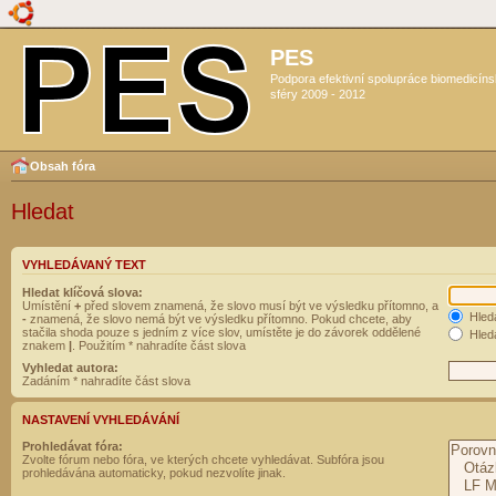
PES
Podpora efektivní spolupráce biomedicín
sféry 2009 - 2012
Obsah fóra
Hledat
VYHLEDÁVANÝ TEXT
Hledat klíčová slova:
Umístění
+
před slovem znamená, že slovo musí být ve výsledku přítomno, a
Hled
-
znamená, že slovo nemá být ve výsledku přítomno. Pokud chcete, aby
stačila shoda pouze s jedním z více slov, umístěte je do závorek oddělené
Hleda
znakem
|
. Použitím * nahradíte část slova
Vyhledat autora:
Zadáním * nahradíte část slova
NASTAVENÍ VYHLEDÁVÁNÍ
Prohledávat fóra:
Zvolte fórum nebo fóra, ve kterých chcete vyhledávat. Subfóra jsou
prohledávána automaticky, pokud nezvolíte jinak.