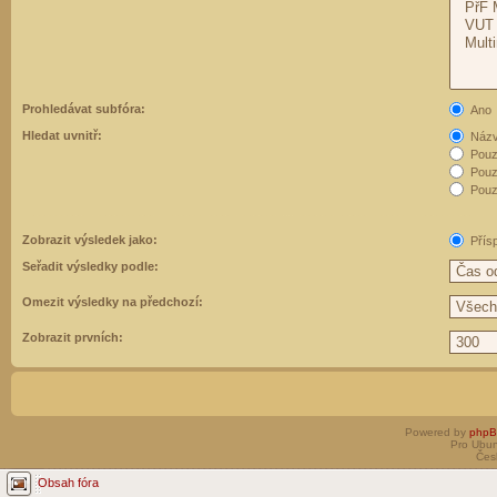
Prohledávat subfóra:
Ano
Hledat uvnitř:
Názvy
Pouz
Pouz
Pouze
Zobrazit výsledek jako:
Přís
Seřadit výsledky podle:
Omezit výsledky na předchozí:
Zobrazit prvních:
Powered by
php
Pro Ubun
Čes
Obsah fóra