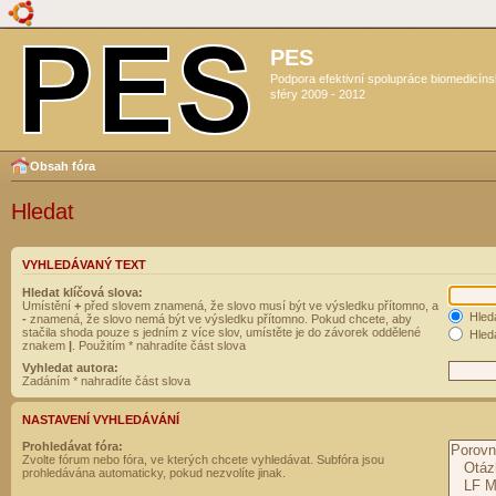
PES
Podpora efektivní spolupráce biomedicín
sféry 2009 - 2012
Obsah fóra
Hledat
VYHLEDÁVANÝ TEXT
Hledat klíčová slova:
Umístění
+
před slovem znamená, že slovo musí být ve výsledku přítomno, a
Hled
-
znamená, že slovo nemá být ve výsledku přítomno. Pokud chcete, aby
stačila shoda pouze s jedním z více slov, umístěte je do závorek oddělené
Hleda
znakem
|
. Použitím * nahradíte část slova
Vyhledat autora:
Zadáním * nahradíte část slova
NASTAVENÍ VYHLEDÁVÁNÍ
Prohledávat fóra:
Zvolte fórum nebo fóra, ve kterých chcete vyhledávat. Subfóra jsou
prohledávána automaticky, pokud nezvolíte jinak.