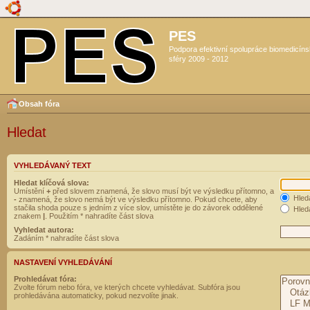
PES
Podpora efektivní spolupráce biomedicín
sféry 2009 - 2012
Obsah fóra
Hledat
VYHLEDÁVANÝ TEXT
Hledat klíčová slova:
Umístění
+
před slovem znamená, že slovo musí být ve výsledku přítomno, a
Hled
-
znamená, že slovo nemá být ve výsledku přítomno. Pokud chcete, aby
stačila shoda pouze s jedním z více slov, umístěte je do závorek oddělené
Hleda
znakem
|
. Použitím * nahradíte část slova
Vyhledat autora:
Zadáním * nahradíte část slova
NASTAVENÍ VYHLEDÁVÁNÍ
Prohledávat fóra:
Zvolte fórum nebo fóra, ve kterých chcete vyhledávat. Subfóra jsou
prohledávána automaticky, pokud nezvolíte jinak.