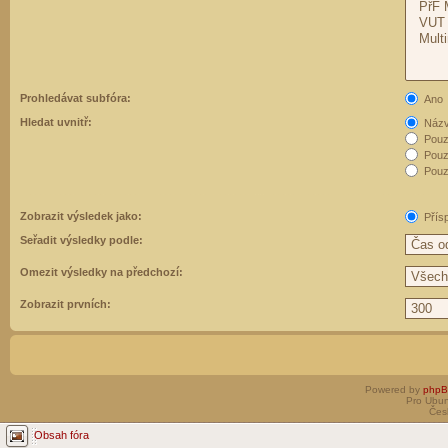
Prohledávat subfóra:
Ano
Hledat uvnitř:
Názvy
Pouz
Pouz
Pouze
Zobrazit výsledek jako:
Přís
Seřadit výsledky podle:
Omezit výsledky na předchozí:
Zobrazit prvních:
Powered by
php
Pro Ubun
Čes
Obsah fóra