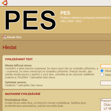
PES
Podpora efektivní spolupráce biomedicín
sféry 2009 - 2012
Obsah fóra
Hledat
VYHLEDÁVANÝ TEXT
Hledat klíčová slova:
Umístění
+
před slovem znamená, že slovo musí být ve výsledku přítomno, a
Hled
-
znamená, že slovo nemá být ve výsledku přítomno. Pokud chcete, aby
stačila shoda pouze s jedním z více slov, umístěte je do závorek oddělené
Hleda
znakem
|
. Použitím * nahradíte část slova
Vyhledat autora:
Zadáním * nahradíte část slova
NASTAVENÍ VYHLEDÁVÁNÍ
Prohledávat fóra:
Zvolte fórum nebo fóra, ve kterých chcete vyhledávat. Subfóra jsou
prohledávána automaticky, pokud nezvolíte jinak.