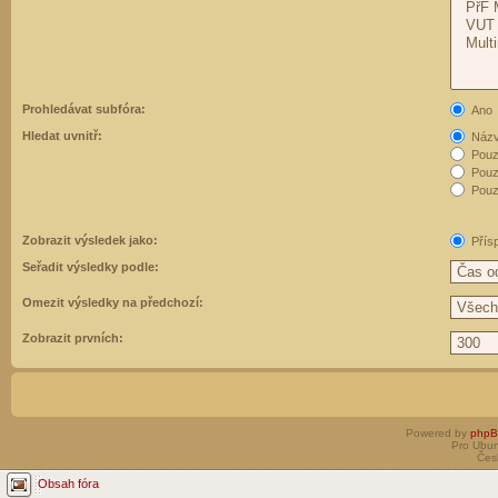
Prohledávat subfóra:
Ano
Hledat uvnitř:
Názvy
Pouz
Pouz
Pouze
Zobrazit výsledek jako:
Přís
Seřadit výsledky podle:
Omezit výsledky na předchozí:
Zobrazit prvních:
Powered by
php
Pro Ubun
Čes
Obsah fóra