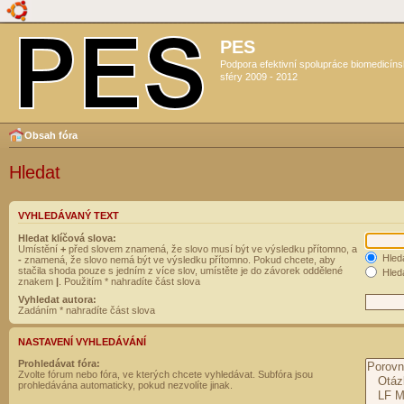
PES
Podpora efektivní spolupráce biomedicín
sféry 2009 - 2012
Obsah fóra
Hledat
VYHLEDÁVANÝ TEXT
Hledat klíčová slova:
Umístění
+
před slovem znamená, že slovo musí být ve výsledku přítomno, a
Hled
-
znamená, že slovo nemá být ve výsledku přítomno. Pokud chcete, aby
stačila shoda pouze s jedním z více slov, umístěte je do závorek oddělené
Hleda
znakem
|
. Použitím * nahradíte část slova
Vyhledat autora:
Zadáním * nahradíte část slova
NASTAVENÍ VYHLEDÁVÁNÍ
Prohledávat fóra:
Zvolte fórum nebo fóra, ve kterých chcete vyhledávat. Subfóra jsou
prohledávána automaticky, pokud nezvolíte jinak.