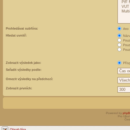
Prohledávat subfóra:
Ano
Hledat uvnitř:
Názvy
Pouz
Pouz
Pouze
Zobrazit výsledek jako:
Přís
Seřadit výsledky podle:
Omezit výsledky na předchozí:
Zobrazit prvních:
Powered by
php
Pro Ubun
Čes
Obsah fóra