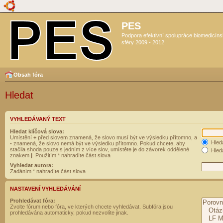
PES
Podpora efektivní spolupráce biomedicín
sféry 2009 - 2012
Obsah fóra
Hledat
VYHLEDÁVANÝ TEXT
Hledat klíčová slova:
Umístění
+
před slovem znamená, že slovo musí být ve výsledku přítomno, a
Hled
-
znamená, že slovo nemá být ve výsledku přítomno. Pokud chcete, aby
stačila shoda pouze s jedním z více slov, umístěte je do závorek oddělené
Hleda
znakem
|
. Použitím * nahradíte část slova
Vyhledat autora:
Zadáním * nahradíte část slova
NASTAVENÍ VYHLEDÁVÁNÍ
Prohledávat fóra:
Zvolte fórum nebo fóra, ve kterých chcete vyhledávat. Subfóra jsou
prohledávána automaticky, pokud nezvolíte jinak.