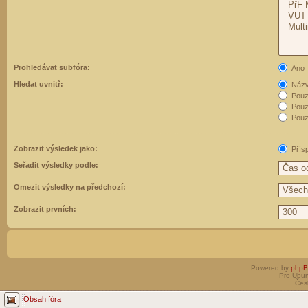
Prohledávat subfóra:
Ano
Hledat uvnitř:
Názvy
Pouz
Pouz
Pouze
Zobrazit výsledek jako:
Přís
Seřadit výsledky podle:
Omezit výsledky na předchozí:
Zobrazit prvních:
Powered by
php
Pro Ubun
Čes
Obsah fóra