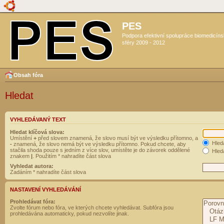
PES
Podpora efektivní spolupráce biomedicín
sféry 2009 - 2012
Obsah fóra
Hledat
VYHLEDÁVANÝ TEXT
Hledat klíčová slova:
Umístění
+
před slovem znamená, že slovo musí být ve výsledku přítomno, a
Hled
-
znamená, že slovo nemá být ve výsledku přítomno. Pokud chcete, aby
stačila shoda pouze s jedním z více slov, umístěte je do závorek oddělené
Hleda
znakem
|
. Použitím * nahradíte část slova
Vyhledat autora:
Zadáním * nahradíte část slova
NASTAVENÍ VYHLEDÁVÁNÍ
Prohledávat fóra:
Zvolte fórum nebo fóra, ve kterých chcete vyhledávat. Subfóra jsou
prohledávána automaticky, pokud nezvolíte jinak.