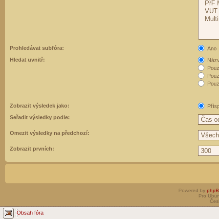
Prohledávat subfóra:
Ano
Hledat uvnitř:
Názvy
Pouz
Pouz
Pouze
Zobrazit výsledek jako:
Přís
Seřadit výsledky podle:
Omezit výsledky na předchozí:
Zobrazit prvních:
Powered by
php
Pro Ubun
Čes
Obsah fóra