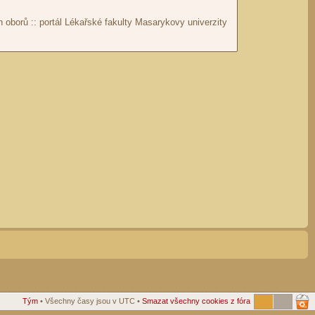
Tým
• Všechny časy jsou v UTC •
Smazat všechny cookies z fóra