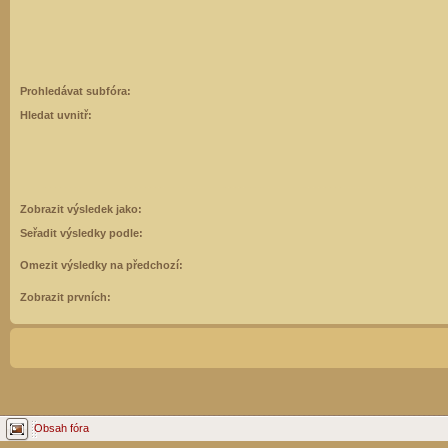
Prohledávat subfóra:
Hledat uvnitř:
Zobrazit výsledek jako:
Seřadit výsledky podle:
Omezit výsledky na předchozí:
Zobrazit prvních:
Obsah fóra