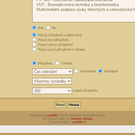
Ano
Ne
Názvy příspěvků a jejich texty
Pouze text příspěvku
Pouze názvy příspěvků
Pouze první příspěvek v tématu
Příspěvky
Témata
Vzestupně
Sestupně
znaků příspěvku
Powered by
phpBB
® Forum Software © phpBB Group
Pro Ubuntu style by
Ishimaru Design
Český překlad –
phpBB.cz