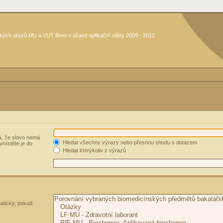
kých oborů MU a VUT Brno s účastí aplikační sféry 2009 - 2012
, že slovo nemá
Hledat všechny výrazy nebo přesnou shodu s dotazem
umístěte je do
Hledat kterýkoliv z výrazů
aticky, pokud