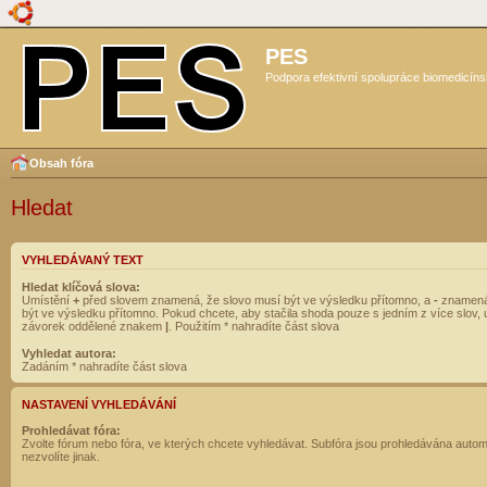
PES
Podpora efektivní spolupráce biomedicíns
Obsah fóra
Hledat
VYHLEDÁVANÝ TEXT
Hledat klíčová slova:
Umístění
+
před slovem znamená, že slovo musí být ve výsledku přítomno, a
-
znamená
být ve výsledku přítomno. Pokud chcete, aby stačila shoda pouze s jedním z více slov, 
závorek oddělené znakem
|
. Použitím * nahradíte část slova
Vyhledat autora:
Zadáním * nahradíte část slova
NASTAVENÍ VYHLEDÁVÁNÍ
Prohledávat fóra:
Zvolte fórum nebo fóra, ve kterých chcete vyhledávat. Subfóra jsou prohledávána autom
nezvolíte jinak.