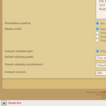
Prohledávat subfóra:
Ano
Hledat uvnitř:
Názvy
Pouz
Pouz
Pouze
Zobrazit výsledek jako:
Přís
Seřadit výsledky podle:
Omezit výsledky na předchozí:
Zobrazit prvních:
Powered by
php
Pro Ubun
Čes
Obsah fóra