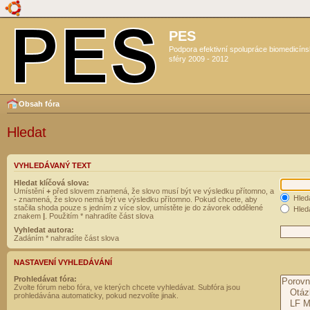
PES
Podpora efektivní spolupráce biomedicín
sféry 2009 - 2012
Obsah fóra
Hledat
VYHLEDÁVANÝ TEXT
Hledat klíčová slova:
Umístění
+
před slovem znamená, že slovo musí být ve výsledku přítomno, a
Hled
-
znamená, že slovo nemá být ve výsledku přítomno. Pokud chcete, aby
stačila shoda pouze s jedním z více slov, umístěte je do závorek oddělené
Hleda
znakem
|
. Použitím * nahradíte část slova
Vyhledat autora:
Zadáním * nahradíte část slova
NASTAVENÍ VYHLEDÁVÁNÍ
Prohledávat fóra:
Zvolte fórum nebo fóra, ve kterých chcete vyhledávat. Subfóra jsou
prohledávána automaticky, pokud nezvolíte jinak.