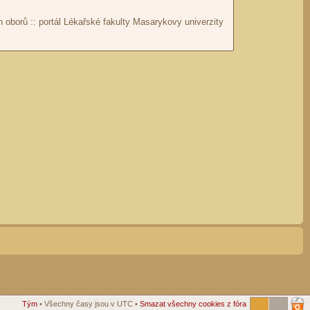
Tým
• Všechny časy jsou v UTC •
Smazat všechny cookies z fóra