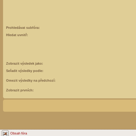
Prohledávat subfóra:
Hledat uvnitř:
Zobrazit výsledek jako:
Seřadit výsledky podle:
Omezit výsledky na předchozí:
Zobrazit prvních:
Obsah fóra