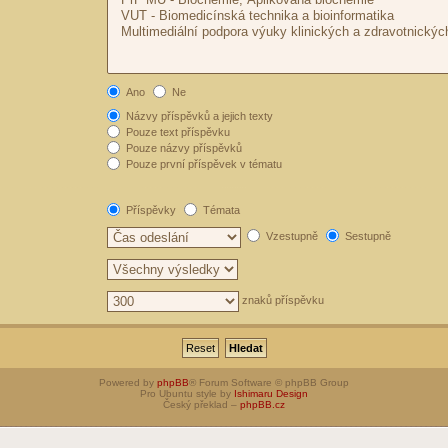
Ano
Ne
Názvy příspěvků a jejich texty
Pouze text příspěvku
Pouze názvy příspěvků
Pouze první příspěvek v tématu
Příspěvky
Témata
Vzestupně
Sestupně
znaků příspěvku
Powered by
phpBB
® Forum Software © phpBB Group
Pro Ubuntu style by
Ishimaru Design
Český překlad –
phpBB.cz