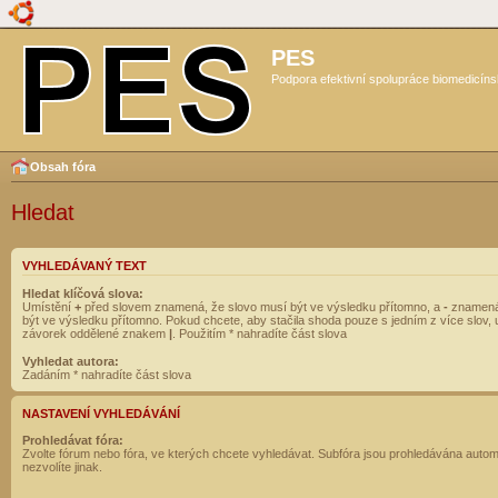
PES
Podpora efektivní spolupráce biomedicíns
Obsah fóra
Hledat
VYHLEDÁVANÝ TEXT
Hledat klíčová slova:
Umístění
+
před slovem znamená, že slovo musí být ve výsledku přítomno, a
-
znamená
být ve výsledku přítomno. Pokud chcete, aby stačila shoda pouze s jedním z více slov, 
závorek oddělené znakem
|
. Použitím * nahradíte část slova
Vyhledat autora:
Zadáním * nahradíte část slova
NASTAVENÍ VYHLEDÁVÁNÍ
Prohledávat fóra:
Zvolte fórum nebo fóra, ve kterých chcete vyhledávat. Subfóra jsou prohledávána autom
nezvolíte jinak.