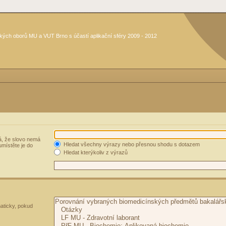
kých oborů MU a VUT Brno s účastí aplikační sféry 2009 - 2012
, že slovo nemá
Hledat všechny výrazy nebo přesnou shodu s dotazem
umístěte je do
Hledat kterýkoliv z výrazů
aticky, pokud