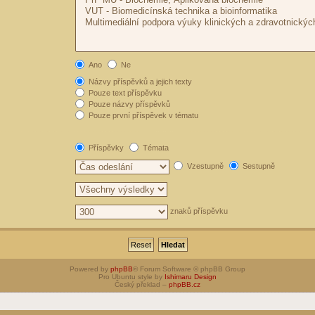
Ano
Ne
Názvy příspěvků a jejich texty
Pouze text příspěvku
Pouze názvy příspěvků
Pouze první příspěvek v tématu
Příspěvky
Témata
Vzestupně
Sestupně
znaků příspěvku
Powered by
phpBB
® Forum Software © phpBB Group
Pro Ubuntu style by
Ishimaru Design
Český překlad –
phpBB.cz