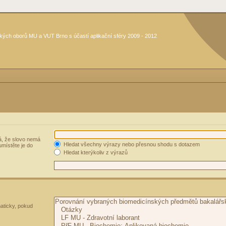
kých oborů MU a VUT Brno s účastí aplikační sféry 2009 - 2012
, že slovo nemá
Hledat všechny výrazy nebo přesnou shodu s dotazem
umístěte je do
Hledat kterýkoliv z výrazů
aticky, pokud