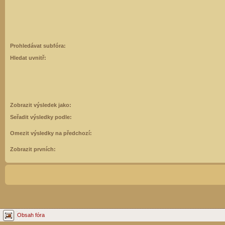
Prohledávat subfóra:
Hledat uvnitř:
Zobrazit výsledek jako:
Seřadit výsledky podle:
Omezit výsledky na předchozí:
Zobrazit prvních:
Obsah fóra