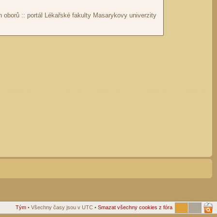
Tým
• Všechny časy jsou v UTC •
Smazat všechny cookies z fóra