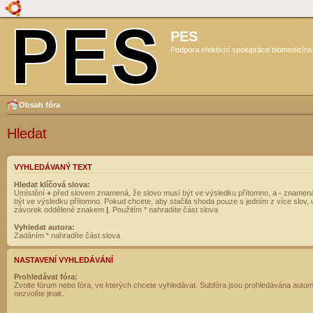
PES
Podpora efektivní spolupráce biomedicíns
Obsah fóra
Hledat
VYHLEDÁVANÝ TEXT
Hledat klíčová slova:
Umístění
+
před slovem znamená, že slovo musí být ve výsledku přítomno, a
-
znamená
být ve výsledku přítomno. Pokud chcete, aby stačila shoda pouze s jedním z více slov, 
závorek oddělené znakem
|
. Použitím * nahradíte část slova
Vyhledat autora:
Zadáním * nahradíte část slova
NASTAVENÍ VYHLEDÁVÁNÍ
Prohledávat fóra:
Zvolte fórum nebo fóra, ve kterých chcete vyhledávat. Subfóra jsou prohledávána autom
nezvolíte jinak.