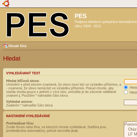
PES
Podpora efektivní spolupráce biomedicín
sféry 2009 - 2012
Obsah fóra
Hledat
VYHLEDÁVANÝ TEXT
Hledat klíčová slova:
Umístění
+
před slovem znamená, že slovo musí být ve výsledku přítomno, a
Hled
-
znamená, že slovo nemá být ve výsledku přítomno. Pokud chcete, aby
stačila shoda pouze s jedním z více slov, umístěte je do závorek oddělené
Hleda
znakem
|
. Použitím * nahradíte část slova
Vyhledat autora:
Zadáním * nahradíte část slova
NASTAVENÍ VYHLEDÁVÁNÍ
Prohledávat fóra:
Zvolte fórum nebo fóra, ve kterých chcete vyhledávat. Subfóra jsou
prohledávána automaticky, pokud nezvolíte jinak.