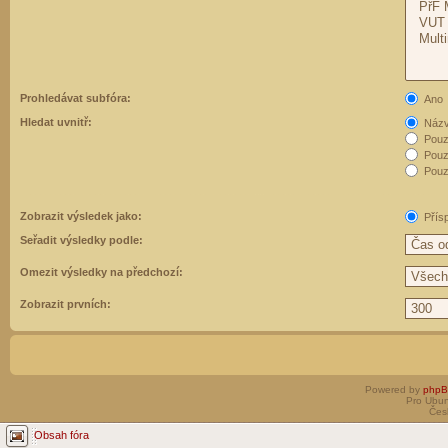
Prohledávat subfóra:
Ano
Hledat uvnitř:
Názvy
Pouz
Pouz
Pouze
Zobrazit výsledek jako:
Přís
Seřadit výsledky podle:
Omezit výsledky na předchozí:
Zobrazit prvních:
Powered by
php
Pro Ubun
Čes
Obsah fóra