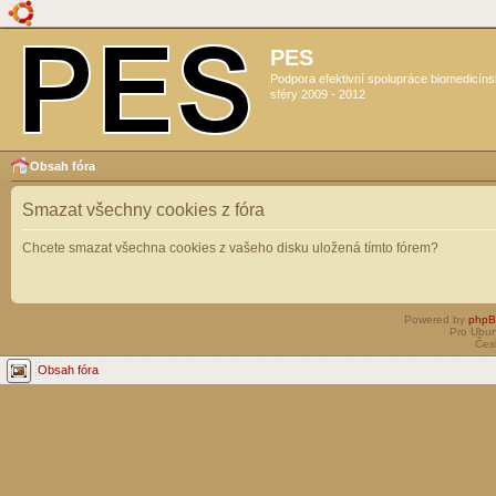
PES
Podpora efektivní spolupráce biomedicín
sféry 2009 - 2012
Obsah fóra
Smazat všechny cookies z fóra
Chcete smazat všechna cookies z vašeho disku uložená tímto fórem?
Powered by
php
Pro Ubun
Čes
Obsah fóra