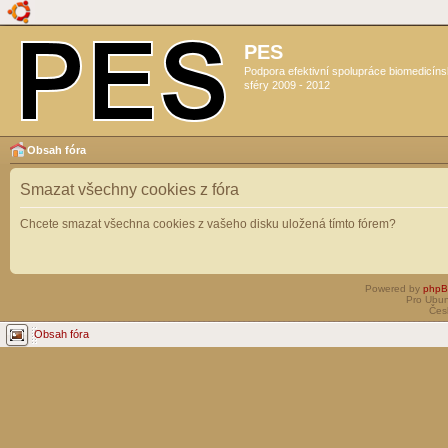
PES
Podpora efektivní spolupráce biomedicín
sféry 2009 - 2012
Obsah fóra
Smazat všechny cookies z fóra
Chcete smazat všechna cookies z vašeho disku uložená tímto fórem?
Powered by
php
Pro Ubun
Čes
Obsah fóra