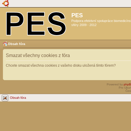
PES
Podpora efektivní spolupráce biomedicín
sféry 2009 - 2012
Obsah fóra
Smazat všechny cookies z fóra
Chcete smazat všechna cookies z vašeho disku uložená tímto fórem?
Powered by
php
Pro Ubun
Čes
Obsah fóra