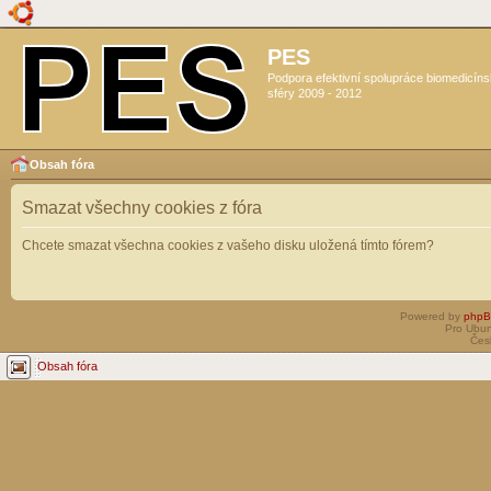
PES
Podpora efektivní spolupráce biomedicín
sféry 2009 - 2012
Obsah fóra
Smazat všechny cookies z fóra
Chcete smazat všechna cookies z vašeho disku uložená tímto fórem?
Powered by
php
Pro Ubun
Čes
Obsah fóra