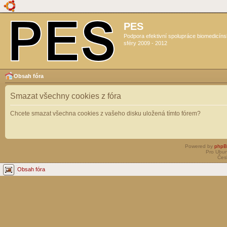
PES
Podpora efektivní spolupráce biomedicín
sféry 2009 - 2012
Obsah fóra
Smazat všechny cookies z fóra
Chcete smazat všechna cookies z vašeho disku uložená tímto fórem?
Powered by
php
Pro Ubun
Čes
Obsah fóra