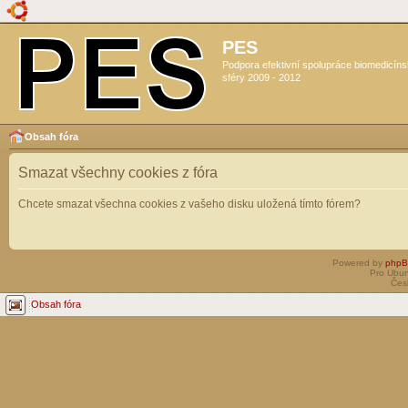
PES
Podpora efektivní spolupráce biomedicín
sféry 2009 - 2012
Obsah fóra
Smazat všechny cookies z fóra
Chcete smazat všechna cookies z vašeho disku uložená tímto fórem?
Powered by
php
Pro Ubun
Čes
Obsah fóra