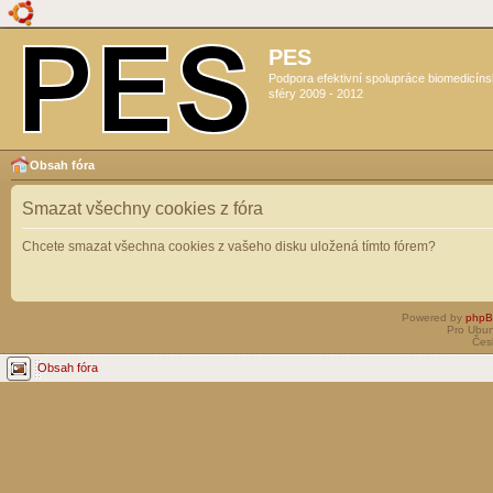
PES
Podpora efektivní spolupráce biomedicín
sféry 2009 - 2012
Obsah fóra
Smazat všechny cookies z fóra
Chcete smazat všechna cookies z vašeho disku uložená tímto fórem?
Powered by
php
Pro Ubun
Čes
Obsah fóra