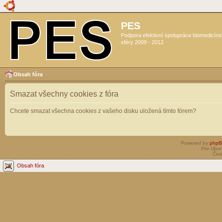
PES
Podpora efektivní spolupráce biomedicín
sféry 2009 - 2012
Obsah fóra
Smazat všechny cookies z fóra
Chcete smazat všechna cookies z vašeho disku uložená tímto fórem?
Powered by
php
Pro Ubun
Čes
Obsah fóra