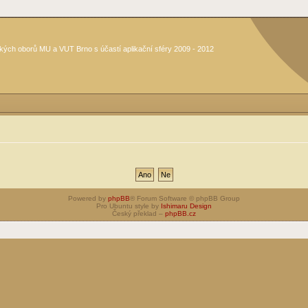
kých oborů MU a VUT Brno s účastí aplikační sféry 2009 - 2012
Powered by
phpBB
® Forum Software © phpBB Group
Pro Ubuntu style by
Ishimaru Design
Český překlad –
phpBB.cz