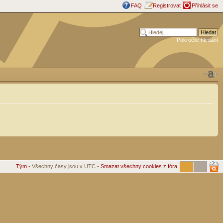
FAQ
Registrovat
Přihlásit se
Pokročilé hledání
Tým
• Všechny časy jsou v UTC •
Smazat všechny cookies z fóra