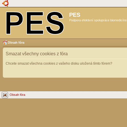
PES
Podpora efektivní spolupráce biomedicíns
Obsah fóra
Smazat všechny cookies z fóra
Chcete smazat všechna cookies z vašeho disku uložená tímto fórem?
Obsah fóra