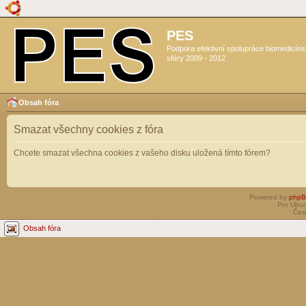
PES
Podpora efektivní spolupráce biomedicín
sféry 2009 - 2012
Obsah fóra
Smazat všechny cookies z fóra
Chcete smazat všechna cookies z vašeho disku uložená tímto fórem?
Powered by
php
Pro Ubun
Čes
Obsah fóra