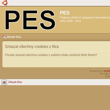
PES
Podpora efektivní spolupráce biomedicín
sféry 2009 - 2012
Obsah fóra
Smazat všechny cookies z fóra
Chcete smazat všechna cookies z vašeho disku uložená tímto fórem?
Powered by
php
Pro Ubun
Čes
Obsah fóra