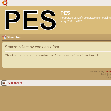
PES
Podpora efektivní spolupráce biomedicín
sféry 2009 - 2012
Obsah fóra
Smazat všechny cookies z fóra
Chcete smazat všechna cookies z vašeho disku uložená tímto fórem?
Powered by
php
Pro Ubun
Čes
Obsah fóra