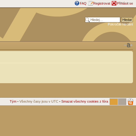
FAQ
Registrovat
Přihlásit se
Pokročilé hledání
Tým
• Všechny časy jsou v UTC •
Smazat všechny cookies z fóra