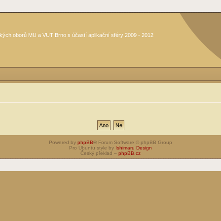
kých oborů MU a VUT Brno s účastí aplikační sféry 2009 - 2012
Powered by
phpBB
® Forum Software © phpBB Group
Pro Ubuntu style by
Ishimaru Design
Český překlad –
phpBB.cz