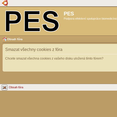
PES
Podpora efektivní spolupráce biomedicíns
Obsah fóra
Smazat všechny cookies z fóra
Chcete smazat všechna cookies z vašeho disku uložená tímto fórem?
Obsah fóra