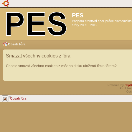
PES
Podpora efektivní spolupráce biomedicín
sféry 2009 - 2012
Obsah fóra
Smazat všechny cookies z fóra
Chcete smazat všechna cookies z vašeho disku uložená tímto fórem?
Powered by
php
Pro Ubun
Čes
Obsah fóra